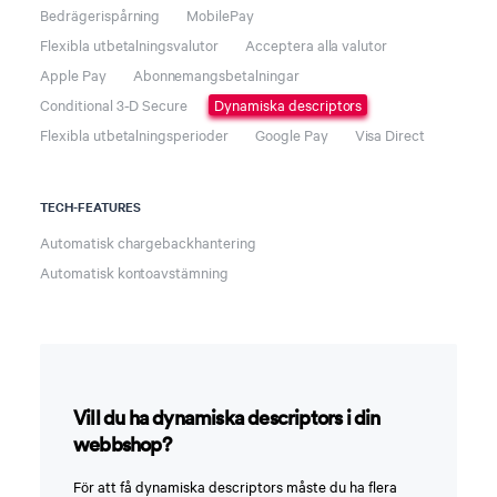
Bedrägerispårning
MobilePay
Flexibla utbetalningsvalutor
Acceptera alla valutor
Apple Pay
Abonnemangsbetalningar
Conditional 3-D Secure
Dynamiska descriptors
Flexibla utbetalningsperioder
Google Pay
Visa Direct
TECH-FEATURES
Automatisk chargebackhantering
Automatisk kontoavstämning
Vill du ha dynamiska descriptors i din
webbshop?
För att få dynamiska descriptors måste du ha flera